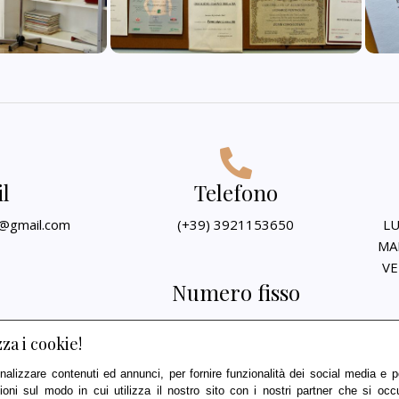
l
Telefono
e@gmail.com
(+39) 3921153650
LU
MAR
VE
Numero fisso
+39 0422- 422301
za i cookie!
nalizzare contenuti ed annunci, per fornire funzionalità dei social media e per
ioni sul modo in cui utilizza il nostro sito con i nostri partner che si occ