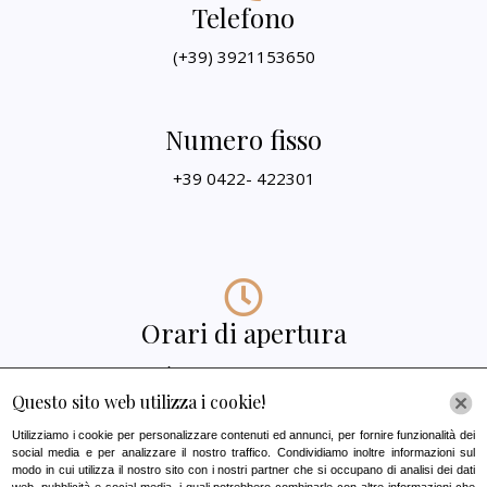
Telefono
(+39) 3921153650
Numero fisso
+39 0422- 422301
Orari di apertura
LUNEDì 10:00-12:30 / 15:30-19:30
MARTEDì 10:00-12:30 / 15:30-19:30
Questo sito web utilizza i cookie!
VENERDì 10:00-12.30 15.30-19:.30
Utilizziamo i cookie per personalizzare contenuti ed annunci, per fornire funzionalità dei
GIOVEDì 10:00-16:00
social media e per analizzare il nostro traffico. Condividiamo inoltre informazioni sul
modo in cui utilizza il nostro sito con i nostri partner che si occupano di analisi dei dati